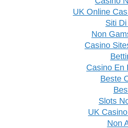
Casino 
UK Online Cas
Siti 
Non Gams
Casino Sit
Bett
Casino En L
Beste 
Best
Slots N
UK Casino
Non 