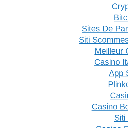
Cryp
Bit
Sites De Par
Siti Scommes
Meilleur
Casino I
App 
Plink
Casi
Casino B
Sit