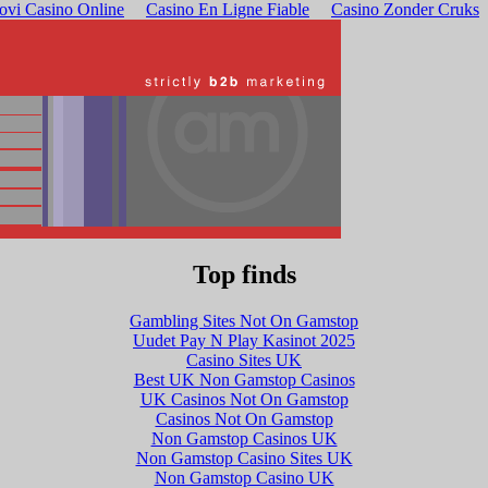
ovi Casino Online
Casino En Ligne Fiable
Casino Zonder Cruks
Top finds
Gambling Sites Not On Gamstop
Uudet Pay N Play Kasinot 2025
Casino Sites UK
Best UK Non Gamstop Casinos
UK Casinos Not On Gamstop
Casinos Not On Gamstop
Non Gamstop Casinos UK
Non Gamstop Casino Sites UK
Non Gamstop Casino UK