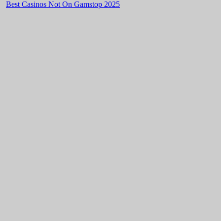
Best Casinos Not On Gamstop 2025