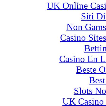
UK Online Cas
Siti D
Non Gams
Casino Site
Betti
Casino En L
Beste O
Best
Slots N
UK Casino