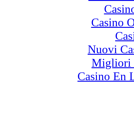
Casin
Casino O
Cas
Nuovi Ca
Migliori
Casino En L